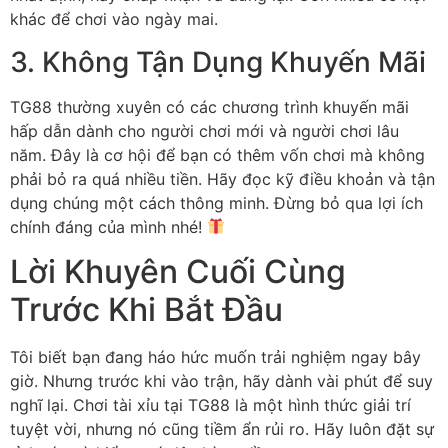
khác để chơi vào ngày mai.
3. Không Tận Dụng Khuyến Mãi
TG88 thường xuyên có các chương trình khuyến mãi
hấp dẫn dành cho người chơi mới và người chơi lâu
năm. Đây là cơ hội để bạn có thêm vốn chơi mà không
phải bỏ ra quá nhiều tiền. Hãy đọc kỹ điều khoản và tận
dụng chúng một cách thông minh. Đừng bỏ qua lợi ích
chính đáng của mình nhé!
Lời Khuyên Cuối Cùng
Trước Khi Bắt Đầu
Tôi biết bạn đang háo hức muốn trải nghiệm ngay bây
giờ. Nhưng trước khi vào trận, hãy dành vài phút để suy
nghĩ lại. Chơi tài xỉu tại TG88 là một hình thức giải trí
tuyệt vời, nhưng nó cũng tiềm ẩn rủi ro. Hãy luôn đặt sự