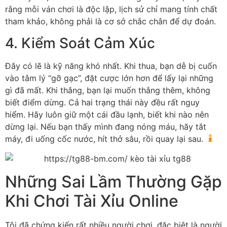
rằng mỗi ván chơi là độc lập, lịch sử chỉ mang tính chất
tham khảo, không phải là cơ sở chắc chắn để dự đoán.
4. Kiểm Soát Cảm Xúc
Đây có lẽ là kỹ năng khó nhất. Khi thua, bạn dễ bị cuốn
vào tâm lý “gỡ gạc”, đặt cược lớn hơn để lấy lại những
gì đã mất. Khi thắng, bạn lại muốn thắng thêm, không
biết điểm dừng. Cả hai trạng thái này đều rất nguy
hiểm. Hãy luôn giữ một cái đầu lạnh, biết khi nào nên
dừng lại. Nếu bạn thấy mình đang nóng máu, hãy tắt
máy, đi uống cốc nước, hít thở sâu, rồi quay lại sau.
Những Sai Lầm Thường Gặp
Khi Chơi Tài Xỉu Online
Tôi đã chứng kiến rất nhiều người chơi, đặc biệt là người