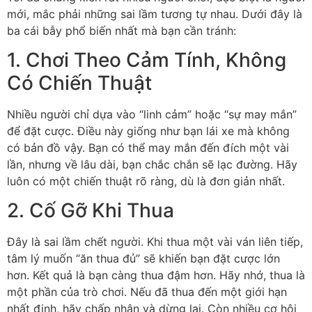
mới, mắc phải những sai lầm tương tự nhau. Dưới đây là
ba cái bẫy phổ biến nhất mà bạn cần tránh:
1. Chơi Theo Cảm Tính, Không
Có Chiến Thuật
Nhiều người chỉ dựa vào “linh cảm” hoặc “sự may mắn”
để đặt cược. Điều này giống như bạn lái xe mà không
có bản đồ vậy. Bạn có thể may mắn đến đích một vài
lần, nhưng về lâu dài, bạn chắc chắn sẽ lạc đường. Hãy
luôn có một chiến thuật rõ ràng, dù là đơn giản nhất.
2. Cố Gỡ Khi Thua
Đây là sai lầm chết người. Khi thua một vài ván liên tiếp,
tâm lý muốn “ăn thua đủ” sẽ khiến bạn đặt cược lớn
hơn. Kết quả là bạn càng thua đậm hơn. Hãy nhớ, thua là
một phần của trò chơi. Nếu đã thua đến một giới hạn
nhất định, hãy chấp nhận và dừng lại. Còn nhiều cơ hội