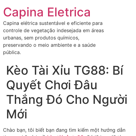
Capina Eletrica
Capina elétrica sustentável e eficiente para
controle de vegetação indesejada em áreas
urbanas, sem produtos químicos,
preservando o meio ambiente e a saúde
pública.
Kèo Tài Xỉu TG88: Bí
Quyết Chơi Đâu
Thắng Đó Cho Người
Mới
Chào bạn, tôi biết bạn đang tìm kiếm một hướng dẫn