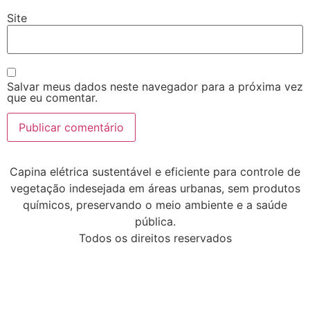
Site
Salvar meus dados neste navegador para a próxima vez
que eu comentar.
Capina elétrica sustentável e eficiente para controle de
vegetação indesejada em áreas urbanas, sem produtos
químicos, preservando o meio ambiente e a saúde
pública.
Todos os direitos reservados