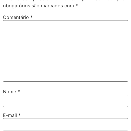
obrigatórios são marcados com
*
Comentário
*
Nome
*
E-mail
*