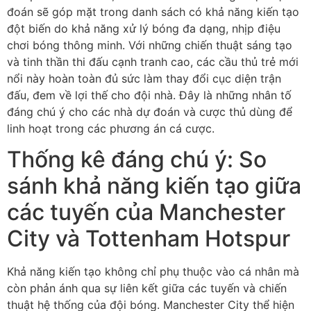
đoán sẽ góp mặt trong danh sách có khả năng kiến tạo
đột biến do khả năng xử lý bóng đa dạng, nhịp điệu
chơi bóng thông minh. Với những chiến thuật sáng tạo
và tinh thần thi đấu cạnh tranh cao, các cầu thủ trẻ mới
nổi này hoàn toàn đủ sức làm thay đổi cục diện trận
đấu, đem về lợi thế cho đội nhà. Đây là những nhân tố
đáng chú ý cho các nhà dự đoán và cược thủ dùng để
linh hoạt trong các phương án cá cược.
Thống kê đáng chú ý: So
sánh khả năng kiến tạo giữa
các tuyến của Manchester
City và Tottenham Hotspur
Khả năng kiến tạo không chỉ phụ thuộc vào cá nhân mà
còn phản ánh qua sự liên kết giữa các tuyến và chiến
thuật hệ thống của đội bóng. Manchester City thể hiện