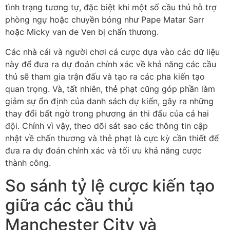
tình trạng tương tự, đặc biệt khi một số cầu thủ hỗ trợ
phòng ngự hoặc chuyền bóng như Pape Matar Sarr
hoặc Micky van de Ven bị chấn thương.
Các nhà cái và người chơi cá cược dựa vào các dữ liệu
này để đưa ra dự đoán chính xác về khả năng các cầu
thủ sẽ tham gia trận đấu và tạo ra các pha kiến tạo
quan trọng. Và, tất nhiên, thẻ phạt cũng góp phần làm
giảm sự ổn định của danh sách dự kiến, gây ra những
thay đổi bất ngờ trong phương án thi đấu của cả hai
đội. Chính vì vậy, theo dõi sát sao các thông tin cập
nhật về chấn thương và thẻ phạt là cực kỳ cần thiết để
đưa ra dự đoán chính xác và tối ưu khả năng cược
thành công.
So sánh tỷ lệ cược kiến tạo
giữa các cầu thủ
Manchester City và