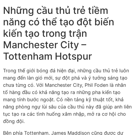
Những cầu thủ trẻ tiềm
năng có thể tạo đột biến
kiến tạo trong trận
Manchester City –
Tottenham Hotspur
Trong thế giới bóng đá hiện đại, những cầu thủ trẻ luôn
mang đến làn gió mới, sự đột phá và ý tưởng sáng tạo
chưa từng có. Với Manchester City, Phil Foden là nhân
tố hàng đầu có khả năng tạo ra những pha kiến tạo
mang tính bước ngoặt. Có nền tảng kỹ thuật tốt, khả
năng phòng ngự lùi sâu của cầu thủ này đã giúp anh liên
tục tạo ra các tình huống xâm nhập, mở ra cơ hội cho
đồng đội.
Bên phía Tottenham, James Maddison cũng được dự