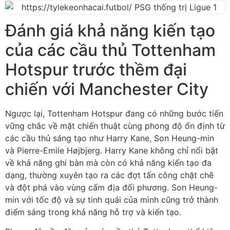
Đánh giá khả năng kiến tạo
của các cầu thủ Tottenham
Hotspur trước thềm đại
chiến với Manchester City
Ngược lại, Tottenham Hotspur đang có những bước tiến
vững chắc về mặt chiến thuật cùng phong độ ổn định từ
các cầu thủ sáng tạo như Harry Kane, Son Heung-min
và Pierre-Emile Højbjerg. Harry Kane không chỉ nổi bật
về khả năng ghi bàn mà còn có khả năng kiến tạo đa
dạng, thường xuyên tạo ra các đợt tấn công chặt chẽ
và đột phá vào vùng cấm địa đối phương. Son Heung-
min với tốc độ và sự tinh quái của mình cũng trở thành
điểm sáng trong khả năng hỗ trợ và kiến tạo.