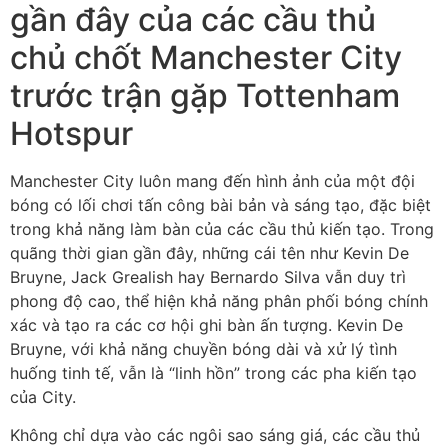
gần đây của các cầu thủ
chủ chốt Manchester City
trước trận gặp Tottenham
Hotspur
Manchester City luôn mang đến hình ảnh của một đội
bóng có lối chơi tấn công bài bản và sáng tạo, đặc biệt
trong khả năng làm bàn của các cầu thủ kiến tạo. Trong
quãng thời gian gần đây, những cái tên như Kevin De
Bruyne, Jack Grealish hay Bernardo Silva vẫn duy trì
phong độ cao, thể hiện khả năng phân phối bóng chính
xác và tạo ra các cơ hội ghi bàn ấn tượng. Kevin De
Bruyne, với khả năng chuyền bóng dài và xử lý tình
huống tinh tế, vẫn là “linh hồn” trong các pha kiến tạo
của City.
Không chỉ dựa vào các ngôi sao sáng giá, các cầu thủ