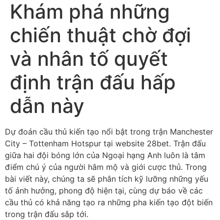
Khám phá những
chiến thuật chờ đợi
và nhân tố quyết
định trận đấu hấp
dẫn này
Dự đoán cầu thủ kiến tạo nổi bật trong trận Manchester
City – Tottenham Hotspur tại website 28bet. Trận đấu
giữa hai đội bóng lớn của Ngoại hạng Anh luôn là tâm
điểm chú ý của người hâm mộ và giới cược thủ. Trong
bài viết này, chúng ta sẽ phân tích kỹ lưỡng những yếu
tố ảnh hưởng, phong độ hiện tại, cùng dự báo về các
cầu thủ có khả năng tạo ra những pha kiến tạo đột biến
trong trận đấu sắp tới.