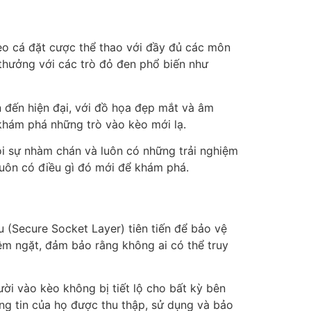
kèo cá đặt cược thể thao với đầy đủ các môn
 thưởng với các trò đỏ đen phổ biến như
n đến hiện đại, với đồ họa đẹp mắt và âm
khám phá những trò vào kèo mới lạ.
i sự nhàm chán và luôn có những trải nghiệm
luôn có điều gì đó mới để khám phá.
u (Secure Socket Layer) tiên tiến để bảo vệ
êm ngặt, đảm bảo rằng không ai có thể truy
ời vào kèo không bị tiết lộ cho bất kỳ bên
ông tin của họ được thu thập, sử dụng và bảo