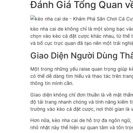
Đánh Giá Tổng Quan về
kèo nha cai de không chỉ là một sòng bạc vào
chọn vào kèo cá đặt cược khác nhau, từ thể 
và bố cục trực quan đã tạo nên một trải ngh
Giao Diện Người Dùng Th
Một trong những yếu raise quan trọng giúp k
có thể dễ dàng tìm hiểu và thao tác trên tr
thông tin mình cần.
Giao diện không chỉ đơn thuần là về mặt thẩm
độ tải trang nhanh chóng và tính năng kiếm t
trường vào kèo cá đặt cược, nơi thời gian là 
Hơn nữa, kèo nha cai de hỗ trợ đa ngôn ngữ, 
nhỏ nhặt này thể hiện sự quan tâm và tôn trọ