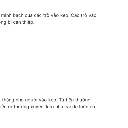
 minh bạch của các trò vào kèo. Các trò vào
ng bị can thiệp.
ội thắng cho người vào kèo. Từ tiền thưởng
iễn ra thường xuyên, kèo nha cai de luôn có