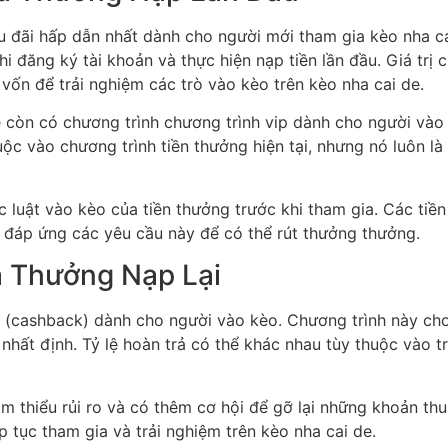
 đãi hấp dẫn nhất dành cho người mới tham gia kèo nha ca
i đăng ký tài khoản và thực hiện nạp tiền lần đầu. Giá trị
vốn để trải nghiệm các trò vào kèo trên kèo nha cai de.
còn có chương trình chương trình vip dành cho người vào kè
ộc vào chương trình tiền thưởng hiện tại, nhưng nó luôn là
ác luật vào kèo của tiền thưởng trước khi tham gia. Các t
n đáp ứng các yêu cầu này để có thể rút thưởng thưởng.
à Thưởng Nạp Lại
ả (cashback) dành cho người vào kèo. Chương trình này cho
nhất định. Tỷ lệ hoàn trả có thể khác nhau tùy thuộc vào 
m thiểu rủi ro và có thêm cơ hội để gỡ lại những khoản th
 tục tham gia và trải nghiệm trên kèo nha cai de.