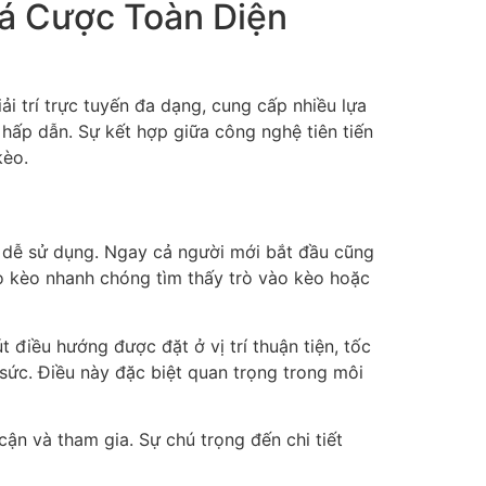
Cá Cược Toàn Diện
i trí trực tuyến đa dạng, cung cấp nhiều lựa
hấp dẫn. Sự kết hợp giữa công nghệ tiên tiến
kèo.
à dễ sử dụng. Ngay cả người mới bắt đầu cũng
o kèo nhanh chóng tìm thấy trò vào kèo hoặc
điều hướng được đặt ở vị trí thuận tiện, tốc
 sức. Điều này đặc biệt quan trọng trong môi
ận và tham gia. Sự chú trọng đến chi tiết