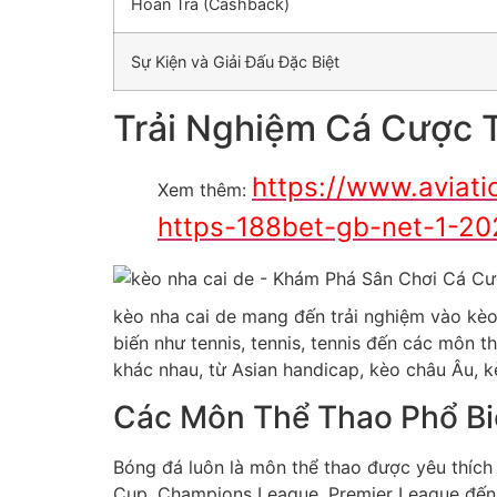
Hoàn Trả (Cashback)
Sự Kiện và Giải Đấu Đặc Biệt
Trải Nghiệm Cá Cược T
https://www.aviati
Xem thêm:
https-188bet-gb-net-1-20
kèo nha cai de mang đến trải nghiệm vào kèo
biến như tennis, tennis, tennis đến các môn t
khác nhau, từ Asian handicap, kèo châu Âu, kè
Các Môn Thể Thao Phổ Bi
Bóng đá luôn là môn thể thao được yêu thích n
Cup, Champions League, Premier League đến c